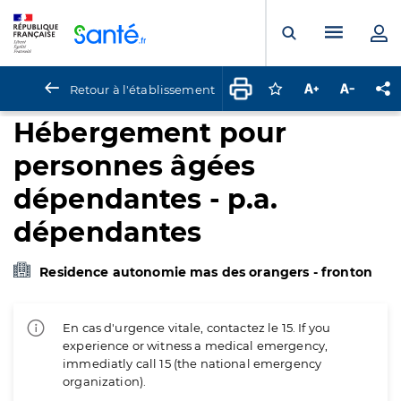
Panneau de gestion des cookies
Menu pr
Ouvrir la rech
Retour à l'établissement
Connectez-vous pour
Augmenter la t
Diminuer 
Pa
Hébergement pour
personnes âgées
dépendantes - p.a.
dépendantes
Residence autonomie mas des orangers - fronton
En cas d'urgence vitale, contactez le 15. If you
experience or witness a medical emergency,
immediatly call 15 (the national emergency
organization).