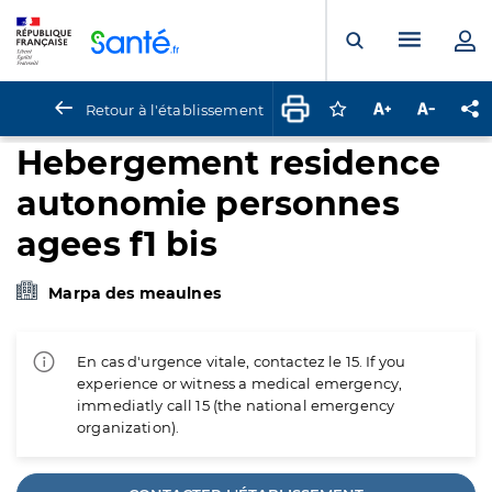
Panneau de gestion des cookies
Menu pr
Ouvrir la rech
Retour à l'établissement
Connectez-vous pour
Augmenter la t
Diminuer 
Pa
Hebergement residence
autonomie personnes
agees f1 bis
Marpa des meaulnes
En cas d'urgence vitale, contactez le 15. If you
experience or witness a medical emergency,
immediatly call 15 (the national emergency
organization).