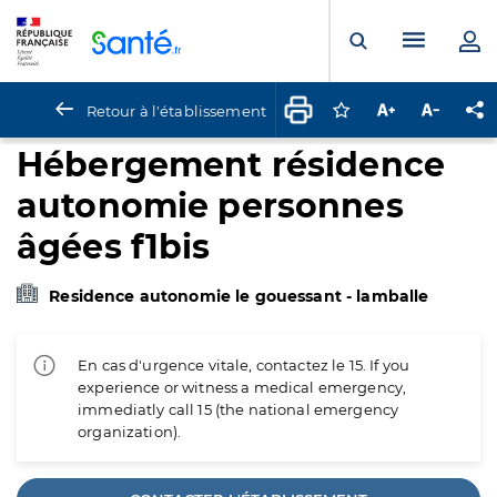
Panneau de gestion des cookies
Menu pr
Ouvrir la rech
Retour à l'établissement
Connectez-vous pour
Augmenter la t
Diminuer 
Pa
Hébergement résidence
autonomie personnes
âgées f1bis
Residence autonomie le gouessant - lamballe
En cas d'urgence vitale, contactez le 15. If you
experience or witness a medical emergency,
immediatly call 15 (the national emergency
organization).