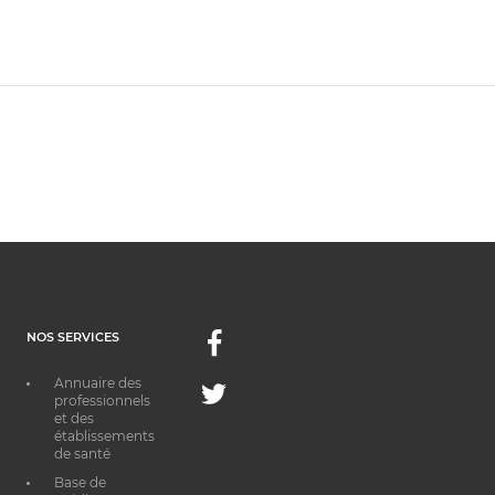
NOS SERVICES
Facebook
Annuaire des
Twitter
professionnels
et des
établissements
de santé
Base de