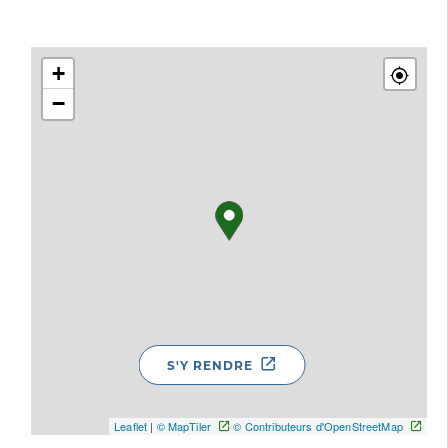
+
−
S'Y RENDRE
Leaflet
|
© MapTiler
© Contributeurs d'OpenStreetMap