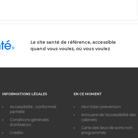
Le site santé de référence, accessible
quand vous voulez, où vous voulez
INFORMATIONS LÉGALES
EN CE MOMENT
Accessibilité : conformité
Mon bilan prévention
partielle
Annuaire de l'accessibilité des
Conditions générales
cabinets
d'utilisation
Carte des lieux de soins non
Crédits
programmés