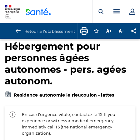
Panneau de gestion des cookies
Menu pr
Ouvrir la rech
Retour à l'établissement
Connectez-vous pour
Augmenter la t
Diminuer 
Pa
Hébergement pour
personnes âgées
autonomes - pers. agées
autonom.
Residence autonomie le rieucoulon - lattes
En cas d'urgence vitale, contactez le 15. If you
experience or witness a medical emergency,
immediatly call 15 (the national emergency
organization).