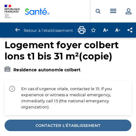
Panneau de gestion des cookies
Menu pr
Ouvrir la rech
Retour à l'établissement
Connectez-vous pour
Augmenter la t
Diminuer 
Pa
Logement foyer colbert
lons t1 bis 31 m²(copie)
Residence autonomie colbert
En cas d'urgence vitale, contactez le 15. If you
experience or witness a medical emergency,
immediatly call 15 (the national emergency
organization).
CONTACTER L'ÉTABLISSEMENT