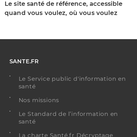
Le site santé de référence, accessible
quand vous voulez, où vous voulez
SANTE.FR
Le Service public d'information en
santé
Nos missions
Le Standard de l’information en
santé
La charte Santé.fr Décryptage