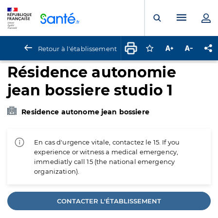
Panneau de gestion des cookies
Menu pr
Ouvrir la rech
Retour à l'établissement
Connectez-vous pour
Augmenter la t
Diminuer 
Pa
Résidence autonomie
jean bossiere studio 1
Residence autonome jean bossiere
En cas d'urgence vitale, contactez le 15. If you
experience or witness a medical emergency,
immediatly call 15 (the national emergency
organization).
CONTACTER L'ÉTABLISSEMENT