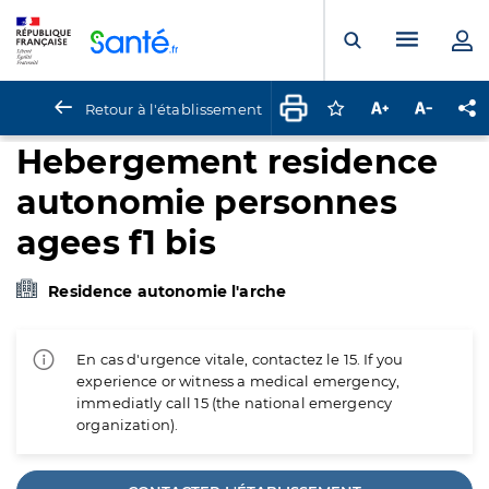
Panneau de gestion des cookies
Menu pr
Ouvrir la rech
Retour à l'établissement
Connectez-vous pour
Augmenter la t
Diminuer 
Pa
Hebergement residence
autonomie personnes
agees f1 bis
Residence autonomie l'arche
En cas d'urgence vitale, contactez le 15. If you
experience or witness a medical emergency,
immediatly call 15 (the national emergency
organization).