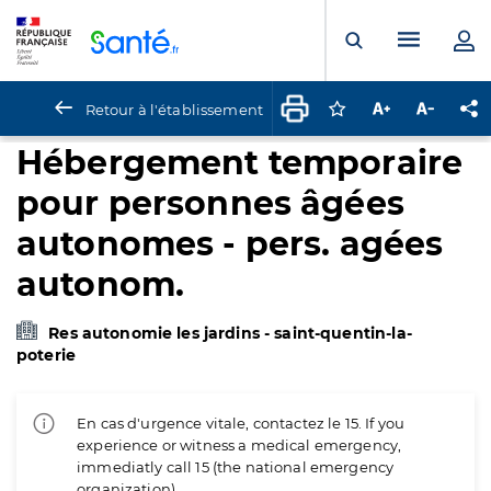
Panneau de gestion des cookies
Menu pr
Ouvrir la rech
Retour à l'établissement
Connectez-vous pour
Augmenter la t
Diminuer 
Pa
Hébergement temporaire
pour personnes âgées
autonomes - pers. agées
autonom.
Res autonomie les jardins - saint-quentin-la-
poterie
En cas d'urgence vitale, contactez le 15. If you
experience or witness a medical emergency,
immediatly call 15 (the national emergency
organization).