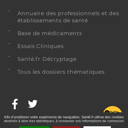
Annuaire des professionnels et des
établissements de santé
Base de médicaments
Essais Cliniques
Santé.fr Décryptage
Tous les dossiers thématiques
Facebook
Twitter
G
Afin d’améliorer votre expérience de navigation, Santé.fr utilise des cookies
destinés à faire des statistiques, à conserver vos informations de connexion
ou à adapter les fonctionnalités. Pour en savoir plus sur la finalité précise de