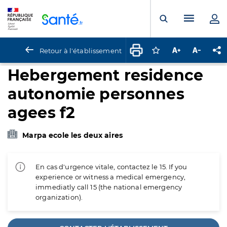
Panneau de gestion des cookies
Menu pr
Ouvrir la rech
Retour à l'établissement
Connectez-vous pour
Augmenter la t
Diminuer 
Pa
Hebergement residence
autonomie personnes
agees f2
Marpa ecole les deux aires
En cas d'urgence vitale, contactez le 15. If you
experience or witness a medical emergency,
immediatly call 15 (the national emergency
organization).