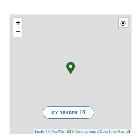
+
−
S'Y RENDRE
Leaflet
|
© MapTiler
© Contributeurs d'OpenStreetMap