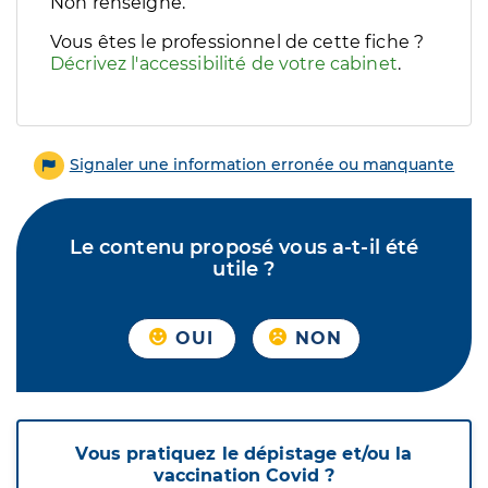
Filtres
Non renseigné.
Sélectionnez un ou plusieurs handicaps/besoins spécifiques p
Vous êtes le professionnel de cette fiche ?
Décrivez l'accessibilité de votre cabinet
.
Signaler une information erronée ou manquante
Le contenu proposé vous a-t-il été
utile ?
OUI
NON
Vous pratiquez le dépistage et/ou la
vaccination Covid ?