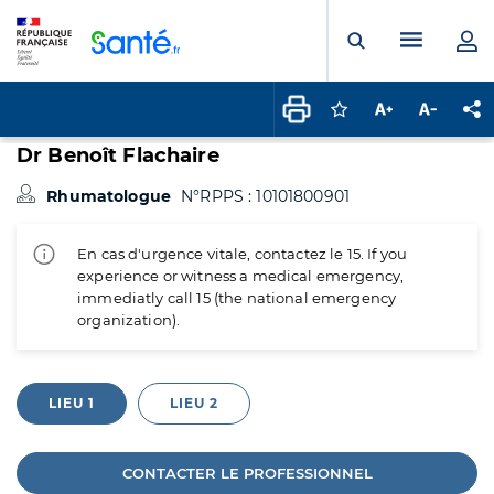
Panneau de gestion des cookies
Menu pr
Ouvrir la rech
Connectez-vous pour
Augmenter la t
Diminuer 
Pa
Dr Benoît Flachaire
Rhumatologue
N°RPPS : 10101800901
En cas d'urgence vitale, contactez le 15. If you
experience or witness a medical emergency,
immediatly call 15 (the national emergency
organization).
LIEU 1
LIEU 2
CONTACTER LE PROFESSIONNEL