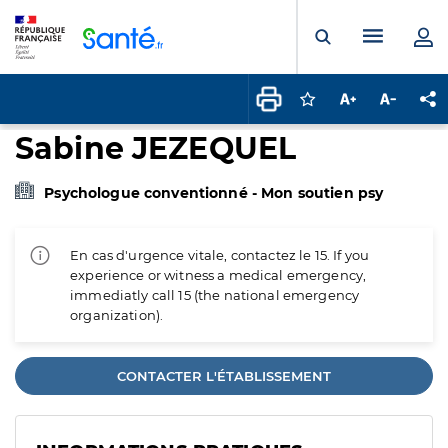
Panneau de gestion des cookies
Menu pr
Ouvrir la rech
Connectez-vous pour
Augmenter la t
Diminuer 
Pa
Sabine JEZEQUEL
Psychologue conventionné - Mon soutien psy
En cas d'urgence vitale, contactez le 15. If you
experience or witness a medical emergency,
immediatly call 15 (the national emergency
organization).
CONTACTER L'ÉTABLISSEMENT