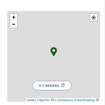
+
−
S'Y RENDRE
Leaflet
|
© MapTiler
© Contributeurs d'OpenStreetMap