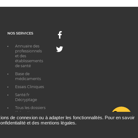
NOS SERVICES
Facebook
Annuaire des
Twitter
professionnels
et des
établissements
de santé
Base de
médicaments
Essais Cliniques
Santé.fr
Décryptage
Tous les dossiers
thématiques
G
ations de connexion ou à adapter les fonctionnalités. Pour en savoir
onfidentialité et des mentions légales.