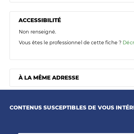
ACCESSIBILITÉ
Filtres
Non renseigné.
Sélectionnez un ou plusieurs handicaps/besoins spécifiques
Vous êtes le professionnel de cette fiche ?
Décr
À LA MÊME ADRESSE
CONTENUS SUSCEPTIBLES DE VOUS INTÉR