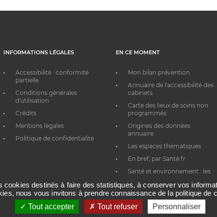
INFORMATIONS LÉGALES
EN CE MOMENT
Accessibilité : conformité
Mon bilan prévention
partielle
Annuaire de l'accessibilité des
Conditions générales
cabinets
d'utilisation
Carte des lieux de soins non
Crédits
programmés
Mentions légales
Origines des données
annuaire
Politique de confidentialité
Les espaces thématiques
En bref, par Santé.fr
Santé et environnement : les
bons réflexes au quotidien
es cookies destinés à faire des statistiques, à conserver vos inform
okies, nous vous invitons à prendre connaissance de la politique de c
Tout accepter
Tout refuser
Personnaliser