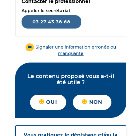
Contacter le professionnel
Appeler le secrétariat
03 27 43 38 68
Signaler une information erronée ou
manquante
Le contenu proposé vous a-t-il
été utile ?
OUI
NON
Vous pratiquez le dépistage et/ou la