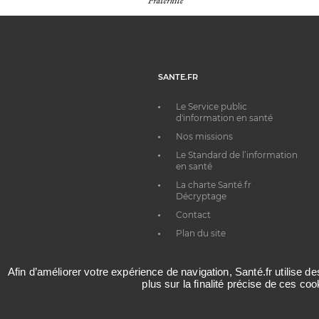
SANTE.FR
Le Service public
d'information en santé
Nos missions
Le Standard de l’information
en santé
La charte Santé.fr
Décryptage
Contact
Plan du site
Afin d’améliorer votre expérience de navigation, Santé.fr utilise d
plus sur la finalité précise de ces co