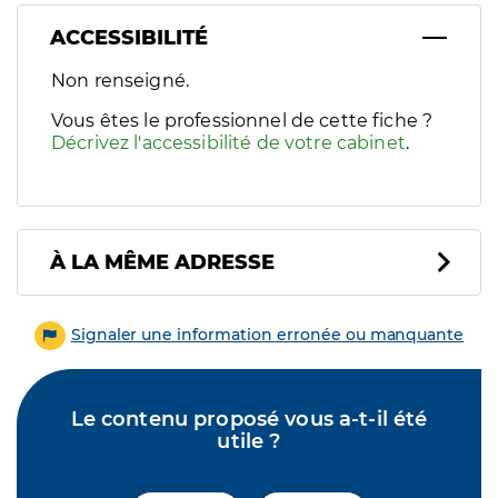
ACCESSIBILITÉ
Filtres
Non renseigné.
Sélectionnez un ou plusieurs handicaps/besoins spécifiques p
Vous êtes le professionnel de cette fiche ?
Décrivez l'accessibilité de votre cabinet
.
À LA MÊME ADRESSE
Signaler une information erronée ou manquante
Le contenu proposé vous a-t-il été
utile ?