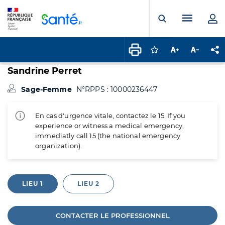
Panneau de gestion des cookies
Menu pr
Ouvrir la rech
Connectez-vous pour
Augmenter la t
Diminuer 
Pa
Sandrine Perret
Sage-Femme
N°RPPS : 10000236447
En cas d'urgence vitale, contactez le 15. If you
experience or witness a medical emergency,
immediatly call 15 (the national emergency
organization).
LIEU 1
LIEU 2
CONTACTER LE PROFESSIONNEL