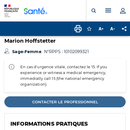
Panneau de gestion des cookies
Menu pr
Ouvrir la rech
Connectez-vous pour
Augmenter la t
Diminuer 
Pa
Marion Hoffstetter
Sage-Femme
N°RPPS : 10102099321
En cas d'urgence vitale, contactez le 15. If you
experience or witness a medical emergency,
immediatly call 15 (the national emergency
organization).
CONTACTER LE PROFESSIONNEL
INFORMATIONS PRATIQUES