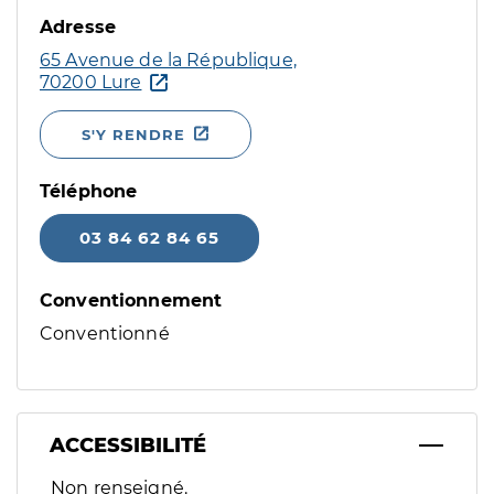
Adresse
65 Avenue de la République,
70200 Lure
S'Y RENDRE
Téléphone
03 84 62 84 65
Conventionnement
Conventionné
ACCESSIBILITÉ
Filtres
Non renseigné.
Sélectionnez un ou plusieurs handicaps/besoins spécifiques p