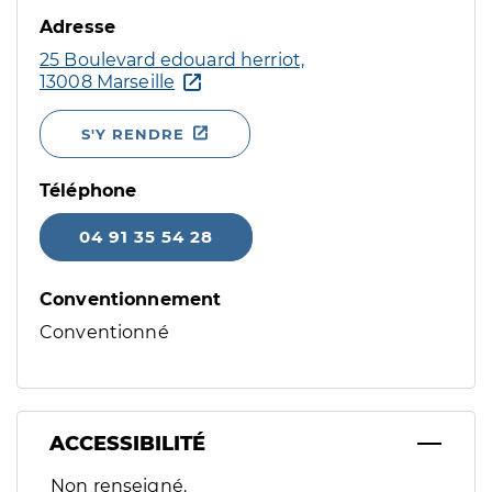
Adresse
25 Boulevard edouard herriot,
13008 Marseille
S'Y RENDRE
Téléphone
04 91 35 54 28
Conventionnement
Conventionné
ACCESSIBILITÉ
Filtres
Non renseigné.
Sélectionnez un ou plusieurs handicaps/besoins spécifiques p