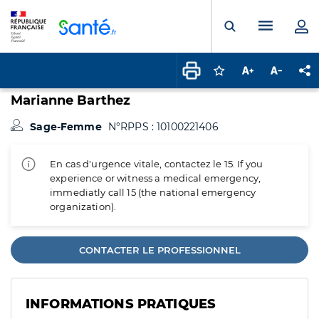
Panneau de gestion des cookies
Menu pr
Ouvrir la rech
Connectez-vous pour
Augmenter la t
Diminuer 
Pa
Marianne Barthez
Sage-Femme
N°RPPS : 10100221406
En cas d'urgence vitale, contactez le 15. If you
experience or witness a medical emergency,
immediatly call 15 (the national emergency
organization).
CONTACTER LE PROFESSIONNEL
INFORMATIONS PRATIQUES