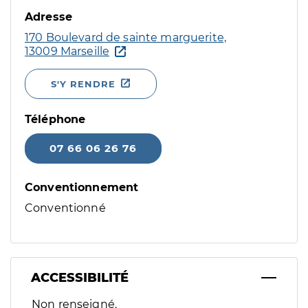
Adresse
170 Boulevard de sainte marguerite,
13009 Marseille
S'Y RENDRE
Téléphone
07 66 06 26 76
Conventionnement
Conventionné
ACCESSIBILITÉ
Filtres
Non renseigné.
Sélectionnez un ou plusieurs handicaps/besoins spécifiques p