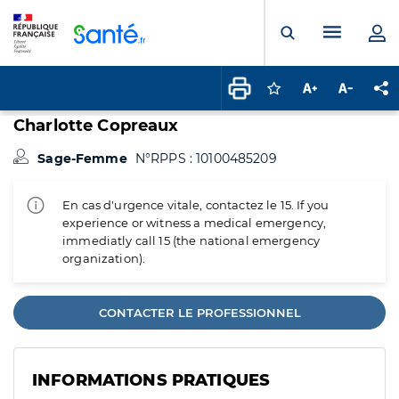
Panneau de gestion des cookies
Menu pr
Ouvrir la rech
Connectez-vous pour
Augmenter la t
Diminuer 
Pa
Charlotte Copreaux
Sage-Femme
N°RPPS : 10100485209
En cas d'urgence vitale, contactez le 15. If you
experience or witness a medical emergency,
immediatly call 15 (the national emergency
organization).
CONTACTER LE PROFESSIONNEL
INFORMATIONS PRATIQUES