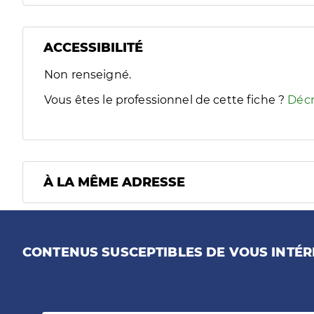
ACCESSIBILITÉ
Filtres
Non renseigné.
Sélectionnez un ou plusieurs handicaps/besoins spécifiques
Vous êtes le professionnel de cette fiche ?
Décr
À LA MÊME ADRESSE
CONTENUS SUSCEPTIBLES DE VOUS INTÉR