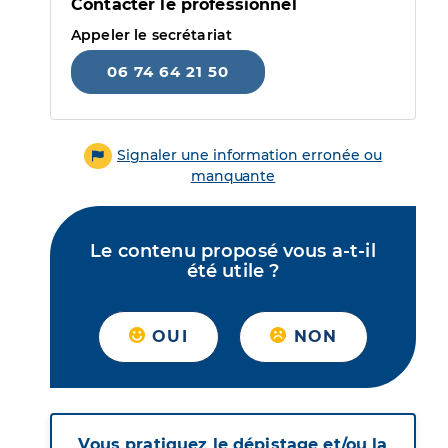
Contacter le professionnel
Appeler le secrétariat
06 74 64 21 50
Signaler une information erronée ou
manquante
Le contenu proposé vous a-t-il
été utile ?
OUI
NON
Vous pratiquez le dépistage et/ou la