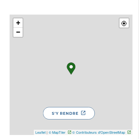
+
−
S'Y RENDRE
Leaflet
|
© MapTiler
© Contributeurs d'OpenStreetMap