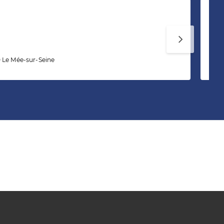
Sa
 Le Mée-sur-Seine
25