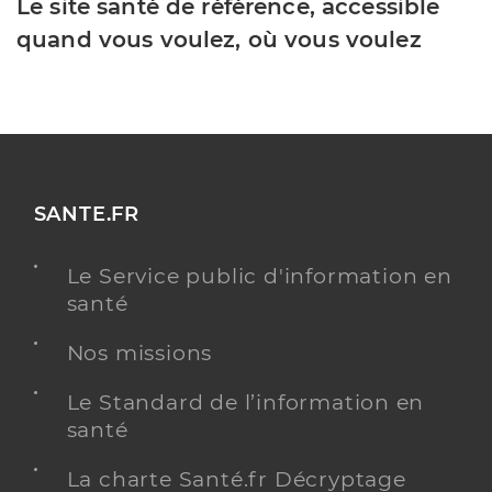
Le site santé de référence, accessible
quand vous voulez, où vous voulez
SANTE.FR
Le Service public d'information en
santé
Nos missions
Le Standard de l’information en
santé
La charte Santé.fr Décryptage