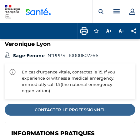
Panneau de gestion des cookies
Menu pr
Ouvrir la rech
Connectez-vous pour
Augmenter la t
Diminuer 
Pa
Veronique Lyon
Sage-Femme
N°RPPS : 10000607266
En cas d'urgence vitale, contactez le 15. If you
experience or witness a medical emergency,
immediatly call 15 (the national emergency
organization).
CONTACTER LE PROFESSIONNEL
INFORMATIONS PRATIQUES