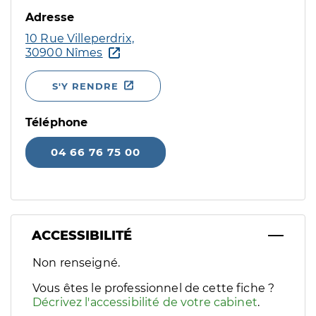
Adresse
10 Rue Villeperdrix,
30900 Nîmes
S'Y RENDRE
Téléphone
04 66 76 75 00
ACCESSIBILITÉ
Filtres
Non renseigné.
Sélectionnez un ou plusieurs handicaps/besoins spécifiques p
Vous êtes le professionnel de cette fiche ?
Décrivez l'accessibilité de votre cabinet
.