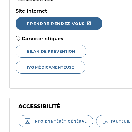
Site internet
PRENDRE RENDEZ-VOUS
Caractéristiques
BILAN DE PRÉVENTION
IVG MÉDICAMENTEUSE
ACCESSIBILITÉ
Filtres
Sélectionnez un ou plusieurs handicaps/besoins spécifiques
INFO D'INTÉRÊT GÉNÉRAL
FAUTEUIL