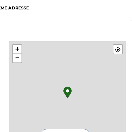
ÊME ADRESSE
+
−