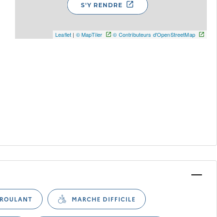
S'Y RENDRE
Leaflet
|
© MapTiler
© Contributeurs d'OpenStreetMap
 pour afficher les informations d'accessibilité associées
 ROULANT
MARCHE DIFFICILE