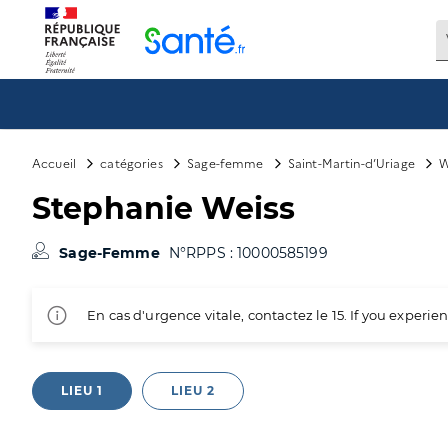
Panneau de gestion des cookies
Accueil
catégories
Sage-femme
Saint-Martin-d’Uriage
W
Stephanie Weiss
Sage-Femme
N°RPPS : 10000585199
En cas d'urgence vitale, contactez le 15. If you exper
LIEU 1
LIEU 2