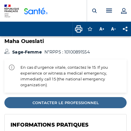
Panneau de gestion des cookies
Menu pr
Ouvrir la rech
Connectez-vous pour
Augmenter la t
Diminuer 
Pa
Maha Oueslati
Sage-Femme
N°RPPS : 10100891554
En cas d'urgence vitale, contactez le 15. If you
experience or witness a medical emergency,
immediatly call 15 (the national emergency
organization).
CONTACTER LE PROFESSIONNEL
INFORMATIONS PRATIQUES