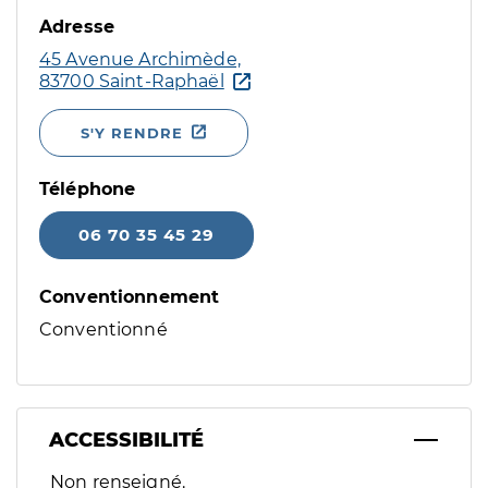
Adresse
45 Avenue Archimède,
83700 Saint-Raphaël
S'Y RENDRE
Téléphone
06 70 35 45 29
Conventionnement
Conventionné
ACCESSIBILITÉ
Filtres
Non renseigné.
Sélectionnez un ou plusieurs handicaps/besoins spécifiques p