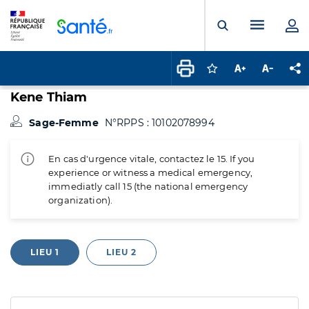
Panneau de gestion des cookies
Menu pr
Ouvrir la rech
Connectez-vous pour
Augmenter la t
Diminuer 
Pa
Kene Thiam
Sage-Femme
N°RPPS : 10102078994
En cas d'urgence vitale, contactez le 15. If you
experience or witness a medical emergency,
immediatly call 15 (the national emergency
organization).
LIEU 1
LIEU 2