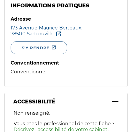
INFORMATIONS PRATIQUES
Adresse
173 Avenue Maurice Berteaux,
78500 Sartrouville
S'Y RENDRE
Conventionnement
Conventionné
ACCESSIBILITÉ
Filtres
Non renseigné.
Sélectionnez un ou plusieurs handicaps/besoins spécifiques p
Vous êtes le professionnel de cette fiche ?
Décrivez l'accessibilité de votre cabinet
.