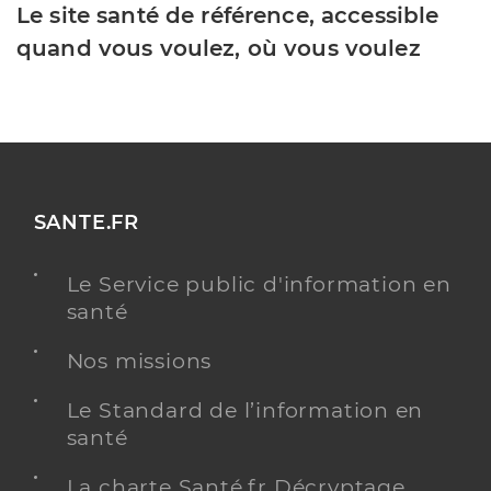
Le site santé de référence, accessible
quand vous voulez, où vous voulez
SANTE.FR
Le Service public d'information en
santé
Nos missions
Le Standard de l’information en
santé
La charte Santé.fr Décryptage