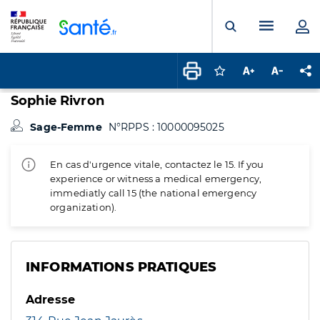
Panneau de gestion des cookies
Menu pr
Ouvrir la rech
Connectez-vous pour
Augmenter la t
Diminuer 
Pa
Sophie Rivron
Sage-Femme
N°RPPS : 10000095025
En cas d'urgence vitale, contactez le 15. If you
experience or witness a medical emergency,
immediatly call 15 (the national emergency
organization).
INFORMATIONS PRATIQUES
Adresse