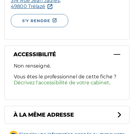
314 Rue Jean Jaurès,
49800 Trélazé
S'Y RENDRE
ACCESSIBILITÉ
Filtres
Non renseigné.
Sélectionnez un ou plusieurs handicaps/besoins spécifiques p
Vous êtes le professionnel de cette fiche ?
Décrivez l'accessibilité de votre cabinet
.
À LA MÊME ADRESSE