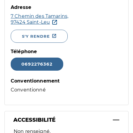
Adresse
7 Chemin des Tamarins,
97424 Saint-Leu
S'Y RENDRE
Téléphone
0692276362
Conventionnement
Conventionné
ACCESSIBILITÉ
Filtres
Non renseigné.
Sélectionnez un ou plusieurs handicaps/besoins spécifiques p