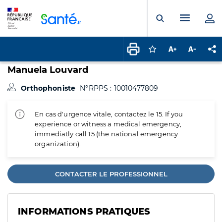
Panneau de gestion des cookies
Menu pr
Ouvrir la rech
Connectez-vous pour
Augmenter la t
Diminuer 
Pa
Manuela Louvard
Orthophoniste
N°RPPS : 10010477809
En cas d'urgence vitale, contactez le 15. If you
experience or witness a medical emergency,
immediatly call 15 (the national emergency
organization).
CONTACTER LE PROFESSIONNEL
INFORMATIONS PRATIQUES