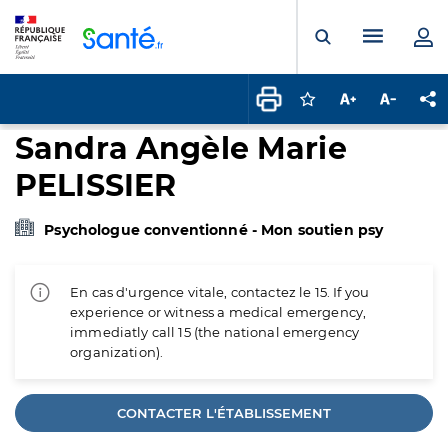
Panneau de gestion des cookies
Menu pr
Ouvrir la rech
Connectez-vous pour
Augmenter la t
Diminuer 
Pa
Sandra Angèle Marie
PELISSIER
Psychologue conventionné - Mon soutien psy
En cas d'urgence vitale, contactez le 15. If you
experience or witness a medical emergency,
immediatly call 15 (the national emergency
organization).
CONTACTER L'ÉTABLISSEMENT