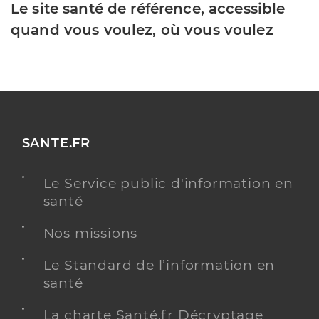
Le site santé de référence, accessible
quand vous voulez, où vous voulez
SANTE.FR
Le Service public d'information en
santé
Nos missions
Le Standard de l’information en
santé
La charte Santé.fr Décryptage