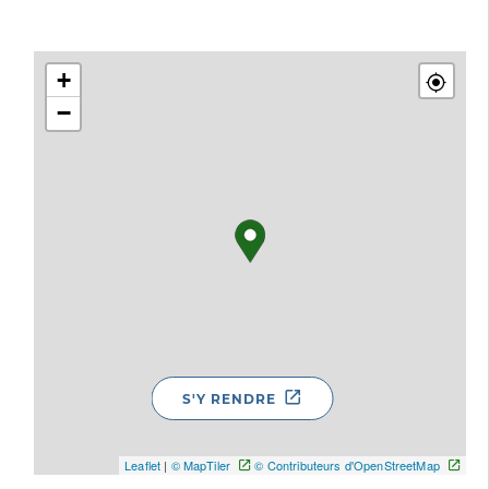
+
−
S'Y RENDRE
Leaflet
|
© MapTiler
© Contributeurs d'OpenStreetMap