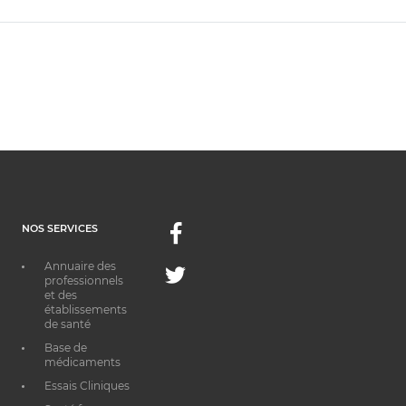
NOS SERVICES
Facebook
Annuaire des
Twitter
professionnels
et des
établissements
de santé
Base de
médicaments
Essais Cliniques