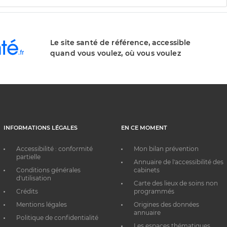
Le site santé de référence, accessible
quand vous voulez, où vous voulez
INFORMATIONS LÉGALES
EN CE MOMENT
Accessibilité : conformité
Mon bilan prévention
partielle
Annuaire de l'accessibilité des
Conditions générales
cabinets
d'utilisation
Carte des lieux de soins non
Crédits
programmés
Mentions légales
Origines des données
annuaire
Politique de confidentialité
Les espaces thématiques