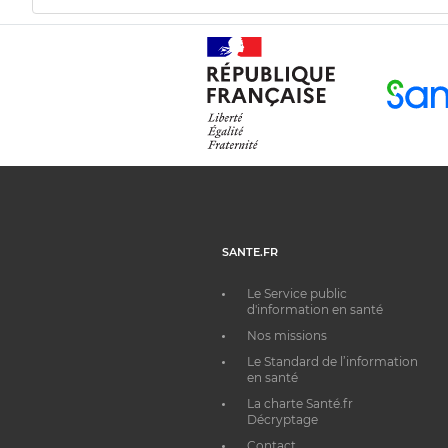
SANTE.FR
Le Service public
d'information en santé
Nos missions
Le Standard de l’information
en santé
La charte Santé.fr
Décryptage
Contact