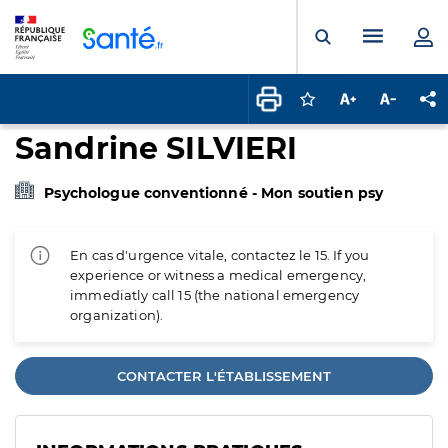
Panneau de gestion des cookies
Menu pr
Ouvrir la rech
Connectez-vous pour
Augmenter la t
Diminuer 
Pa
Sandrine SILVIERI
Psychologue conventionné - Mon soutien psy
En cas d'urgence vitale, contactez le 15. If you
experience or witness a medical emergency,
immediatly call 15 (the national emergency
organization).
CONTACTER L'ÉTABLISSEMENT