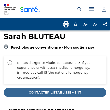
Panneau de gestion des cookies
Menu pr
Ouvrir la rech
Connectez-vous pour
Augmenter la t
Diminuer 
Pa
Sarah BLUTEAU
Psychologue conventionné - Mon soutien psy
En cas d'urgence vitale, contactez le 15. If you
experience or witness a medical emergency,
immediatly call 15 (the national emergency
organization).
CONTACTER L'ÉTABLISSEMENT