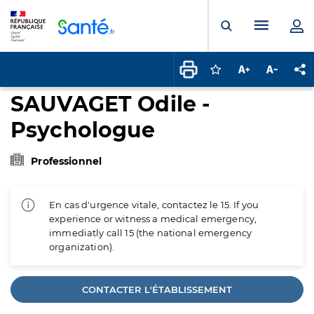
Panneau de gestion des cookies
Menu pr
Ouvrir la rech
Connectez-vous pour
Augmenter la t
Diminuer 
Pa
SAUVAGET Odile -
Psychologue
Professionnel
En cas d'urgence vitale, contactez le 15. If you
experience or witness a medical emergency,
immediatly call 15 (the national emergency
organization).
CONTACTER L'ÉTABLISSEMENT