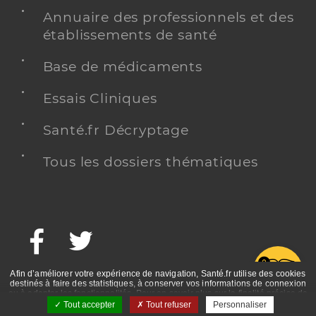
Annuaire des professionnels et des
établissements de santé
Base de médicaments
Essais Cliniques
Santé.fr Décryptage
Tous les dossiers thématiques
Facebook
Twitter
G
Afin d’améliorer votre expérience de navigation, Santé.fr utilise des cookies
destinés à faire des statistiques, à conserver vos informations de connexion
ou à adapter les fonctionnalités. Pour en savoir plus sur la finalité précise de
ces cookies, nous vous invitons à prendre connaissance de la politique de
Tout accepter
Tout refuser
Personnaliser
confidentialité et des mentions légales.