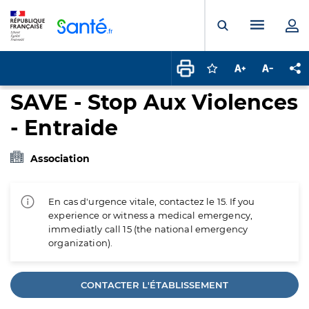
Panneau de gestion des cookies
Menu pr
Ouvrir la rech
Connectez-vous pour
Augmenter la t
Diminuer 
Pa
SAVE - Stop Aux Violences
- Entraide
Association
En cas d'urgence vitale, contactez le 15. If you
experience or witness a medical emergency,
immediatly call 15 (the national emergency
organization).
CONTACTER L'ÉTABLISSEMENT