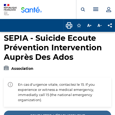
Panneau de gestion des cookies
Menu pr
Ouvrir la rech
Connectez-vous pour
Augmenter la t
Diminuer 
Pa
SEPIA - Suicide Ecoute
Prévention Intervention
Auprès Des Ados
Association
En cas d'urgence vitale, contactez le 15. If you
experience or witness a medical emergency,
immediatly call 15 (the national emergency
organization).