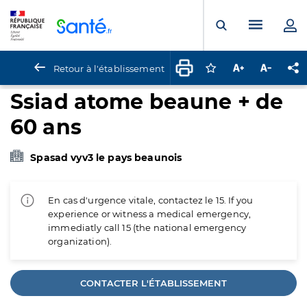
Panneau de gestion des cookies
Menu pr
Ouvrir la rech
Retour à l'établissement
Connectez-vous pour
Augmenter la t
Diminuer 
Pa
Ssiad atome beaune + de
60 ans
Spasad vyv3 le pays beaunois
En cas d'urgence vitale, contactez le 15. If you
experience or witness a medical emergency,
immediatly call 15 (the national emergency
organization).
CONTACTER L'ÉTABLISSEMENT