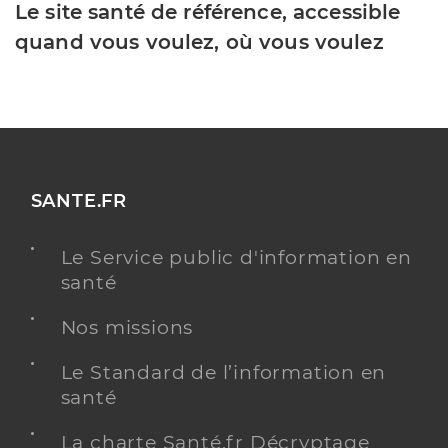
Le site santé de référence, accessible
quand vous voulez, où vous voulez
SANTE.FR
Le Service public d'information en
santé
Nos missions
Le Standard de l’information en
santé
La charte Santé.fr Décryptage