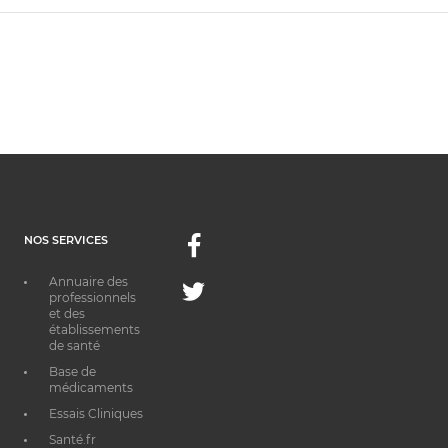
NOS SERVICES
Facebook
Annuaire des
Twitter
professionnels
et des
établissements
de santé
Base de
médicaments
Essais Cliniques
Santé.fr