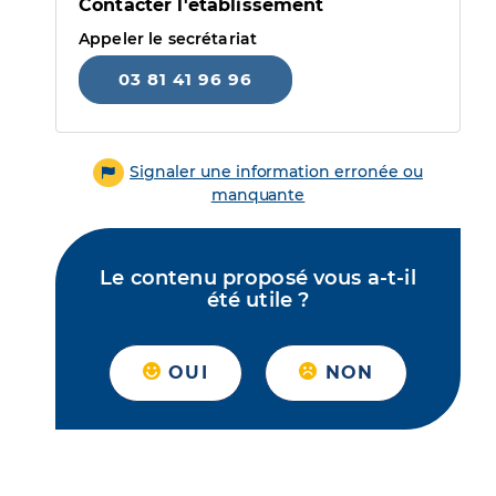
Contacter l'établissement
Appeler le secrétariat
03 81 41 96 96
Signaler une information erronée ou
manquante
Le contenu proposé vous a-t-il
été utile ?
OUI
NON