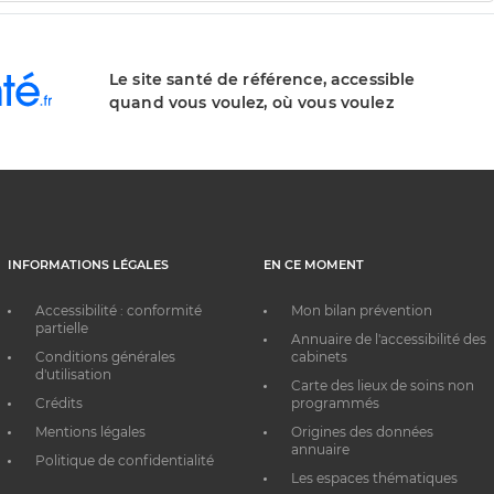
Le site santé de référence, accessible
quand vous voulez, où vous voulez
INFORMATIONS LÉGALES
EN CE MOMENT
Accessibilité : conformité
Mon bilan prévention
partielle
Annuaire de l'accessibilité des
Conditions générales
cabinets
d'utilisation
Carte des lieux de soins non
Crédits
programmés
Mentions légales
Origines des données
annuaire
Politique de confidentialité
Les espaces thématiques