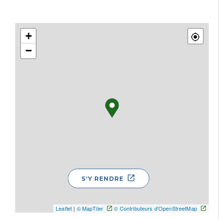
+
−
S'Y RENDRE
Leaflet
|
© MapTiler
© Contributeurs d'OpenStreetMap