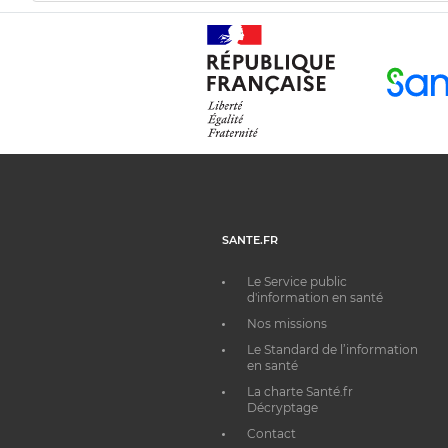
SANTE.FR
Le Service public
d'information en santé
Nos missions
Le Standard de l’information
en santé
La charte Santé.fr
Décryptage
Contact