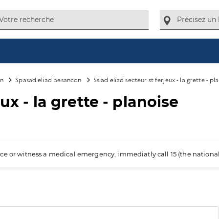
on
Spasad eliad besancon
Ssiad eliad secteur st ferjeux - la grette - pl
ux - la grette - planoise
ience or witness a medical emergency, immediatly call 15 (the nation