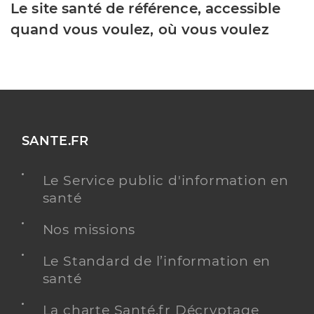
Le site santé de référence, accessible
quand vous voulez, où vous voulez
SANTE.FR
Le Service public d'information en
santé
Nos missions
Le Standard de l’information en
santé
La charte Santé.fr Décryptage