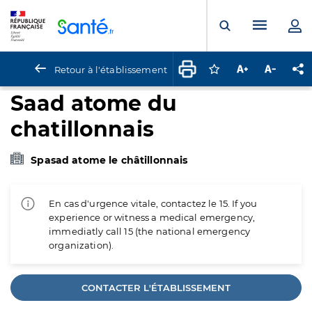
Panneau de gestion des cookies
Menu pr
Ouvrir la rech
Retour à l'établissement
Connectez-vous pour
Augmenter la t
Diminuer 
Pa
Saad atome du
chatillonnais
Spasad atome le châtillonnais
En cas d'urgence vitale, contactez le 15. If you
experience or witness a medical emergency,
immediatly call 15 (the national emergency
organization).
CONTACTER L'ÉTABLISSEMENT