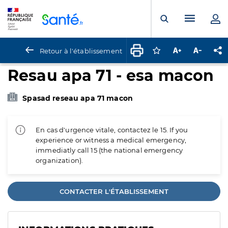
Panneau de gestion des cookies
Menu pr
Ouvrir la rech
Retour à l'établissement
Connectez-vous pour
Augmenter la t
Diminuer 
Pa
Resau apa 71 - esa macon
Spasad reseau apa 71 macon
En cas d'urgence vitale, contactez le 15. If you
experience or witness a medical emergency,
immediatly call 15 (the national emergency
organization).
CONTACTER L'ÉTABLISSEMENT