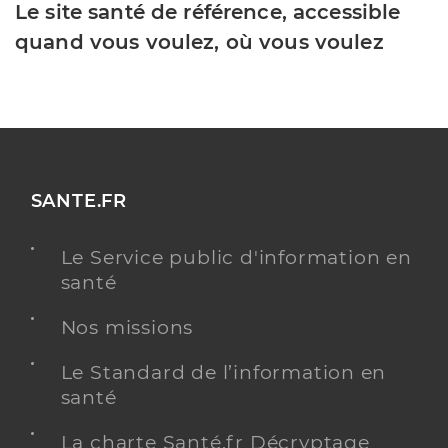
Le site santé de référence, accessible
quand vous voulez, où vous voulez
SANTE.FR
Le Service public d'information en
santé
Nos missions
Le Standard de l’information en
santé
La charte Santé.fr Décryptage