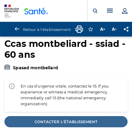
Panneau de gestion des cookies
Menu pr
Ouvrir la rech
Retour à l'établissement
Connectez-vous pour
Augmenter la t
Diminuer 
Pa
Ccas montbeliard - ssiad -
60 ans
Spasad montbeliard
En cas d'urgence vitale, contactez le 15. If you
experience or witness a medical emergency,
immediatly call 15 (the national emergency
organization).
CONTACTER L'ÉTABLISSEMENT