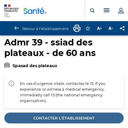
Panneau de gestion des cookies
Menu pr
Ouvrir la rech
Retour à l'établissement
Connectez-vous pour
Augmenter la t
Diminuer 
Pa
Admr 39 - ssiad des
plateaux - de 60 ans
Spasad des plateaux
En cas d'urgence vitale, contactez le 15. If you
experience or witness a medical emergency,
immediatly call 15 (the national emergency
organization).
CONTACTER L'ÉTABLISSEMENT