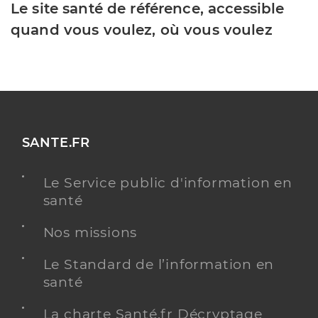
Le site santé de référence, accessible
quand vous voulez, où vous voulez
SANTE.FR
Le Service public d'information en
santé
Nos missions
Le Standard de l’information en
santé
La charte Santé.fr Décryptage