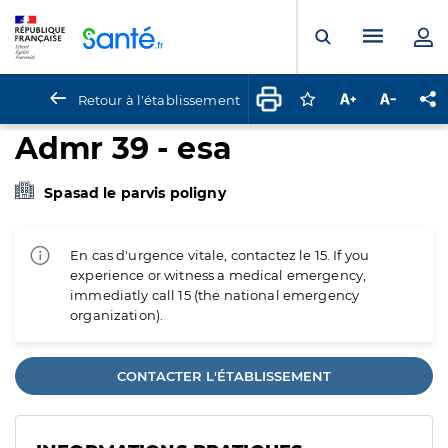
Panneau de gestion des cookies
Menu pr
Ouvrir la rech
Retour à l'établissement
Connectez-vous pour
Augmenter la t
Diminuer 
Pa
Admr 39 - esa
Spasad le parvis poligny
En cas d'urgence vitale, contactez le 15. If you
experience or witness a medical emergency,
immediatly call 15 (the national emergency
organization).
CONTACTER L'ÉTABLISSEMENT