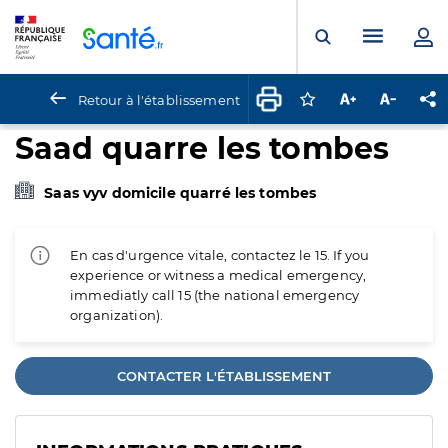
Panneau de gestion des cookies
Menu pr
Ouvrir la rech
Retour à l'établissement
Connectez-vous pour
Augmenter la t
Diminuer 
Pa
Saad quarre les tombes
Saas vyv domicile quarré les tombes
En cas d'urgence vitale, contactez le 15. If you
experience or witness a medical emergency,
immediatly call 15 (the national emergency
organization).
CONTACTER L'ÉTABLISSEMENT