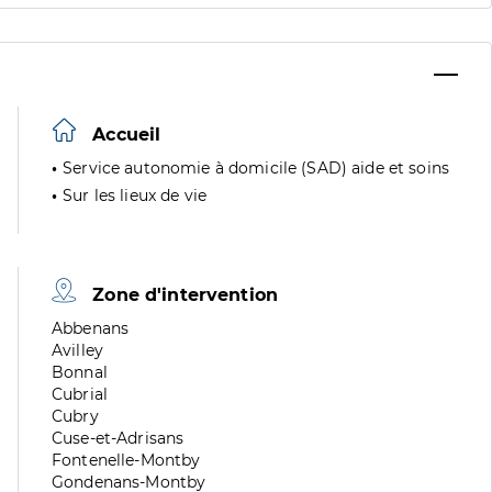
Accueil
Service autonomie à domicile (SAD) aide et soins
Sur les lieux de vie
Zone d'intervention
Zone
Abbenans
de
Zone
Avilley
division
de
Zone
Bonnal
division
de
Zone
Cubrial
division
de
Zone
Cubry
division
de
Zone
Cuse-et-Adrisans
division
de
Zone
Fontenelle-Montby
division
de
Zone
Gondenans-Montby