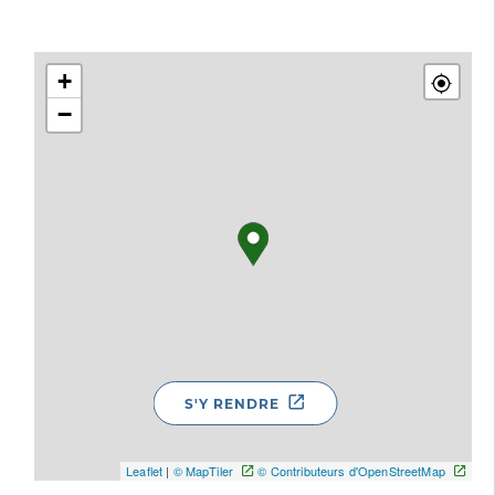
+
−
S'Y RENDRE
Leaflet
|
© MapTiler
© Contributeurs d'OpenStreetMap