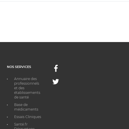
NOS SERVICES
Facebook
Annuaire des
Twitter
professionnels
et des
établissements
de santé
Base de
médicaments
Essais Cliniques
Santé.fr
Décryptage