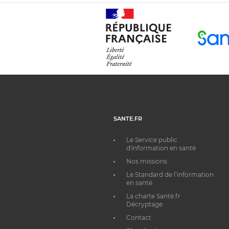
SANTE.FR
Le Service public
d'information en santé
Nos missions
Le Standard de l’information
en santé
La charte Santé.fr
Décryptage
Contact