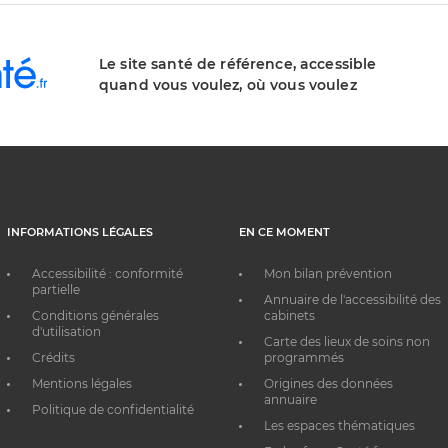
Le site santé de référence, accessible
quand vous voulez, où vous voulez
INFORMATIONS LÉGALES
EN CE MOMENT
Accessibilité : conformité
Mon bilan prévention
partielle
Annuaire de l'accessibilité des
Conditions générales
cabinets
d'utilisation
Carte des lieux de soins non
Crédits
programmés
Mentions légales
Origines des données
annuaire
Politique de confidentialité
Les espaces thématiques