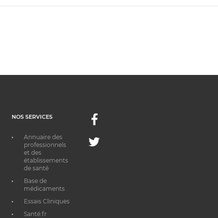
NOS SERVICES
Facebook
Annuaire des
Twitter
professionnels
et des
établissements
de santé
Base de
médicaments
Essais Cliniques
Santé.fr