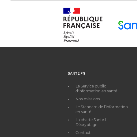
SANTE.FR
Le Service public
d'information en santé
Nos missions
Le Standard de l’information
en santé
La charte Santé.fr
Décryptage
Contact