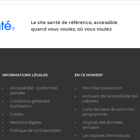
Le site santé de référence, accessible
quand vous voulez, où vous voulez
INFORMATIONS LÉGALES
EN CE MOMENT
Accessibilité : conformité
Mon bilan prévention
partielle
Annuaire de l'accessibilité des
Conditions générales
cabinets
d'utilisation
Carte des lieux de soins non
Crédits
programmés
Mentions légales
Origines des données
annuaire
Politique de confidentialité
Les espaces thématiques