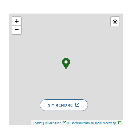
+
−
S'Y RENDRE
Leaflet
|
© MapTiler
© Contributeurs d'OpenStreetMap