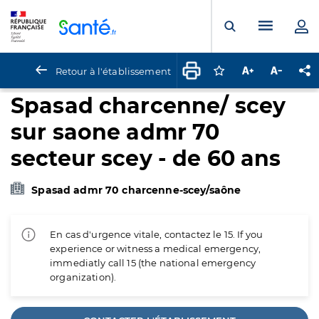
Panneau de gestion des cookies
Menu pr
Ouvrir la rech
Retour à l'établissement
Connectez-vous pour
Augmenter la t
Diminuer 
Pa
Spasad charcenne/ scey
sur saone admr 70
secteur scey - de 60 ans
Spasad admr 70 charcenne-scey/saône
En cas d'urgence vitale, contactez le 15. If you
experience or witness a medical emergency,
immediatly call 15 (the national emergency
organization).