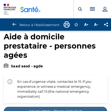
Panneau de gestion des cookies
Menu pr
Ouvrir la rech
Retour à l'établissement
Connectez-vous pour
Augmenter la t
Diminuer 
Pa
Aide à domicile
prestataire - personnes
agées
Saad aasd - agde
En cas d'urgence vitale, contactez le 15. If you
experience or witness a medical emergency,
immediatly call 15 (the national emergency
organization).