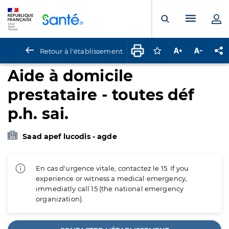
Panneau de gestion des cookies
Menu pr
Ouvrir la rech
Retour à l'établissement
Connectez-vous pour
Augmenter la t
Diminuer 
Pa
Aide à domicile
prestataire - toutes déf
p.h. sai.
Saad apef lucodis - agde
En cas d'urgence vitale, contactez le 15. If you
experience or witness a medical emergency,
immediatly call 15 (the national emergency
organization).