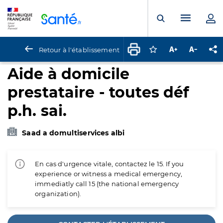
Panneau de gestion des cookies
Menu pr
Ouvrir la rech
Retour à l'établissement
Connectez-vous pour
Augmenter la t
Diminuer 
Pa
Aide à domicile
prestataire - toutes déf
p.h. sai.
Saad a domultiservices albi
En cas d'urgence vitale, contactez le 15. If you
experience or witness a medical emergency,
immediatly call 15 (the national emergency
organization).