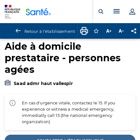
Panneau de gestion des cookies
Menu pr
Ouvrir la rech
Retour à l'établissement
Connectez-vous pour
Augmenter la t
Diminuer 
Pa
Aide à domicile
prestataire - personnes
agées
Saad admr haut vallespir
En cas d'urgence vitale, contactez le 15. If you
experience or witness a medical emergency,
immediatly call 15 (the national emergency
organization).