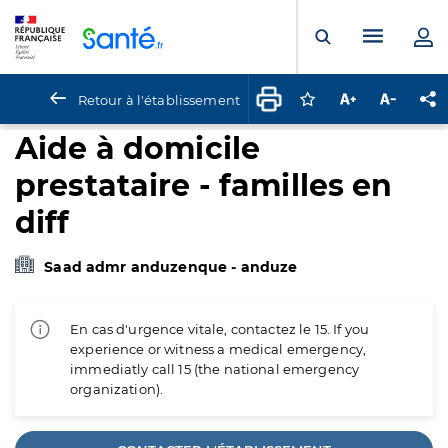
Panneau de gestion des cookies
Menu pr
Ouvrir la rech
Retour à l'établissement
Connectez-vous pour
Augmenter la t
Diminuer 
Pa
Aide à domicile
prestataire - familles en
diff
Saad admr anduzenque - anduze
En cas d'urgence vitale, contactez le 15. If you
experience or witness a medical emergency,
immediatly call 15 (the national emergency
organization).