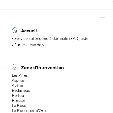
Accueil
Service autonomie à domicile (SAD) aide
Sur les lieux de vie
Zone d'intervention
Zone
Les Aires
de
Zone
Aspiran
division
de
Zone
Avène
division
de
Zone
Bédarieux
division
de
Zone
Berlou
division
de
Zone
Boisset
division
de
Zone
Le Bosc
division
de
Zone
Le Bousquet-d'Orb