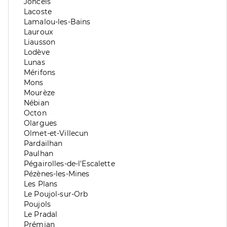
division
de
Zone
Joncels
division
de
Zone
Lacoste
division
de
Zone
Lamalou-les-Bains
division
de
Zone
Lauroux
division
de
Zone
Liausson
division
de
Zone
Lodève
division
de
Zone
Lunas
division
de
Zone
Mérifons
division
de
Zone
Mons
division
de
Zone
Mourèze
division
de
Zone
Nébian
division
de
Zone
Octon
division
de
Zone
Olargues
division
de
Zone
Olmet-et-Villecun
division
de
Zone
Pardailhan
division
de
Zone
Paulhan
division
de
Zone
Pégairolles-de-l'Escalette
division
de
Zone
Pézènes-les-Mines
division
de
Zone
Les Plans
division
de
Zone
Le Poujol-sur-Orb
division
de
Zone
Poujols
division
de
Zone
Le Pradal
division
de
Zone
Prémian