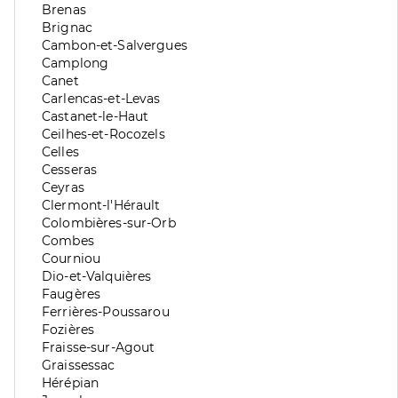
division
de
Zone
Brenas
division
de
Zone
Brignac
division
de
Zone
Cambon-et-Salvergues
division
de
Zone
Camplong
division
de
Zone
Canet
division
de
Zone
Carlencas-et-Levas
division
de
Zone
Castanet-le-Haut
division
de
Zone
Ceilhes-et-Rocozels
division
de
Zone
Celles
division
de
Zone
Cesseras
division
de
Zone
Ceyras
division
de
Zone
Clermont-l'Hérault
division
de
Zone
Colombières-sur-Orb
division
de
Zone
Combes
division
de
Zone
Courniou
division
de
Zone
Dio-et-Valquières
division
de
Zone
Faugères
division
de
Zone
Ferrières-Poussarou
division
de
Zone
Fozières
division
de
Zone
Fraisse-sur-Agout
division
de
Zone
Graissessac
division
de
Zone
Hérépian