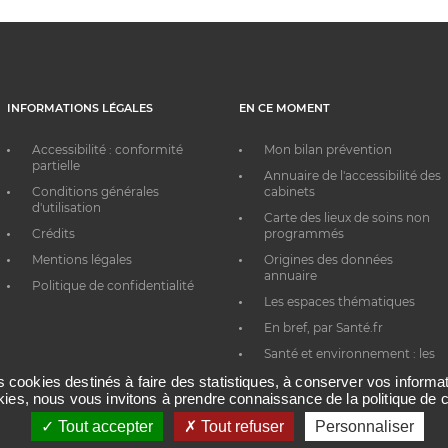
INFORMATIONS LÉGALES
EN CE MOMENT
Accessibilité : conformité
Mon bilan prévention
partielle
Annuaire de l'accessibilité des
Conditions générales
cabinets
d'utilisation
Carte des lieux de soins non
Crédits
programmés
Mentions légales
Origines des données
annuaire
Politique de confidentialité
Les espaces thématiques
En bref, par Santé.fr
Santé et environnement : les
bons réflexes au quotidien
es cookies destinés à faire des statistiques, à conserver vos inform
okies, nous vous invitons à prendre connaissance de la politique de c
Tout accepter
Tout refuser
Personnaliser