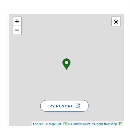
+
−
S'Y RENDRE
Leaflet
|
© MapTiler
© Contributeurs d'OpenStreetMap