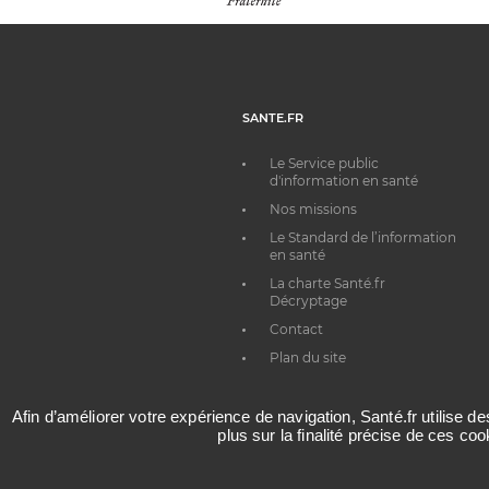
SANTE.FR
Le Service public
d'information en santé
Nos missions
Le Standard de l’information
en santé
La charte Santé.fr
Décryptage
Contact
Plan du site
Afin d’améliorer votre expérience de navigation, Santé.fr utilise d
plus sur la finalité précise de ces co