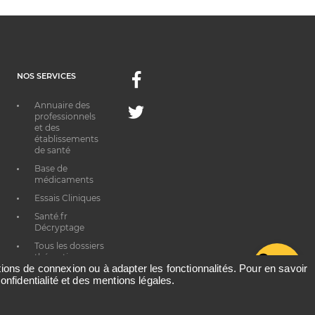
NOS SERVICES
Facebook
Annuaire des
Twitter
professionnels
et des
établissements
de santé
Base de
médicaments
Essais Cliniques
Santé.fr
Décryptage
Tous les dossiers
thématiques
G
ations de connexion ou à adapter les fonctionnalités. Pour en savoir
onfidentialité et des mentions légales.