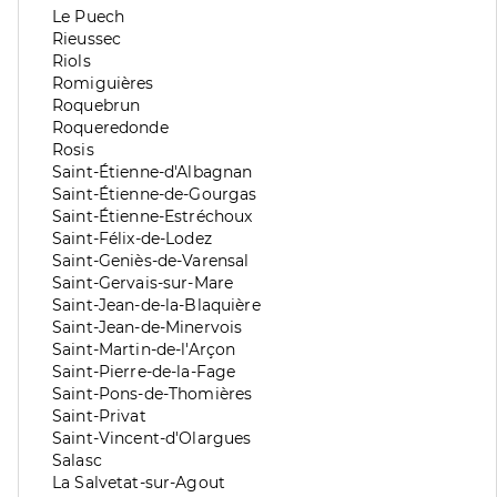
division
de
Zone
Le Puech
division
de
Zone
Rieussec
division
de
Zone
Riols
division
de
Zone
Romiguières
division
de
Zone
Roquebrun
division
de
Zone
Roqueredonde
division
de
Zone
Rosis
division
de
Zone
Saint-Étienne-d'Albagnan
division
de
Zone
Saint-Étienne-de-Gourgas
division
de
Zone
Saint-Étienne-Estréchoux
division
de
Zone
Saint-Félix-de-Lodez
division
de
Zone
Saint-Geniès-de-Varensal
division
de
Zone
Saint-Gervais-sur-Mare
division
de
Zone
Saint-Jean-de-la-Blaquière
division
de
Zone
Saint-Jean-de-Minervois
division
de
Zone
Saint-Martin-de-l'Arçon
division
de
Zone
Saint-Pierre-de-la-Fage
division
de
Zone
Saint-Pons-de-Thomières
division
de
Zone
Saint-Privat
division
de
Zone
Saint-Vincent-d'Olargues
division
de
Zone
Salasc
division
de
Zone
La Salvetat-sur-Agout