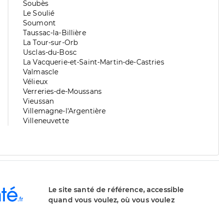
division
de
Zone
Soubès
division
de
Zone
Le Soulié
division
de
Zone
Soumont
division
de
Zone
Taussac-la-Billière
division
de
Zone
La Tour-sur-Orb
division
de
Zone
Usclas-du-Bosc
division
de
Zone
La Vacquerie-et-Saint-Martin-de-Castries
division
de
Zone
Valmascle
division
de
Zone
Vélieux
division
de
Zone
Verreries-de-Moussans
division
de
Zone
Vieussan
division
de
Zone
Villemagne-l'Argentière
division
de
Zone
Villeneuvette
division
de
division
Le site santé de référence, accessible
quand vous voulez, où vous voulez