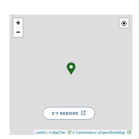
+
−
S'Y RENDRE
Leaflet
|
© MapTiler
© Contributeurs d'OpenStreetMap