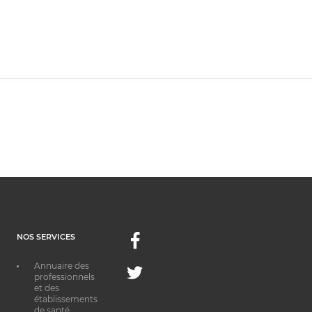
NOS SERVICES
Facebook
Annuaire des
Twitter
professionnels
et des
établissements
de santé