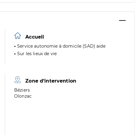
Accueil
Service autonomie à domicile (SAD) aide
Sur les lieux de vie
Zone d'intervention
Zone
Béziers
de
Zone
Olonzac
division
de
division