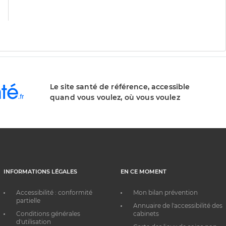
Le site santé de référence, accessible
quand vous voulez, où vous voulez
INFORMATIONS LÉGALES
EN CE MOMENT
Accessibilité : conformité
Mon bilan prévention
partielle
Annuaire de l'accessibilité des
Conditions générales
cabinets
d'utilisation